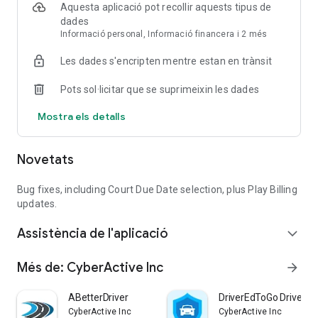
Estalvia en assegurança
Aquesta aplicació pot recollir aquests tipus de
Després de completar el curs, pots:
dades
• Reduir punts al teu expedient
Informació personal, Informació financera i 2 més
• Qualificar per a tarifes d'assegurança més baixes
Les dades s'encripten mentre estan en trànsit
• Evitar augments a llarg termini
Un curs ara et pot estalviar diners més endavant.
Pots sol·licitar que se suprimeixin les dades
Confiança de milions de persones
Mostra els detalls
• Més de 25 anys en el negoci
• Milions de conductors atesos
• Aprovat a tot el país on és permès
Novetats
Un sistema provat en què els conductors confien.
Comença avui
Bug fixes, including Court Due Date selection, plus Play Billing
No et arrisquis a perdre el termini.
updates.
Acaba la teva escola de trànsit segons el teu horari i segueix
Assistència de l'aplicació
endavant.
expand_more
Més de: CyberActive Inc
arrow_forward
ABetterDriver
DriverEdToGo Driver E
CyberActive Inc
CyberActive Inc