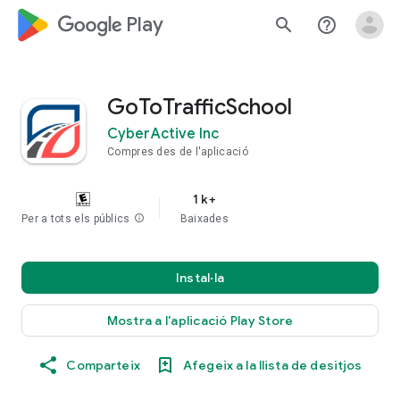
google_logo Play
search
help_outline
GoToTrafficSchool
CyberActive Inc
Compres des de l'aplicació
1 k+
Per a tots els públics
info
Baixades
Instal·la
Mostra a l'aplicació Play Store
Comparteix
Afegeix a la llista de desitjos