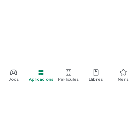
Jocs
Aplicacions
Pel·lícules
Llibres
Nens
Google Play