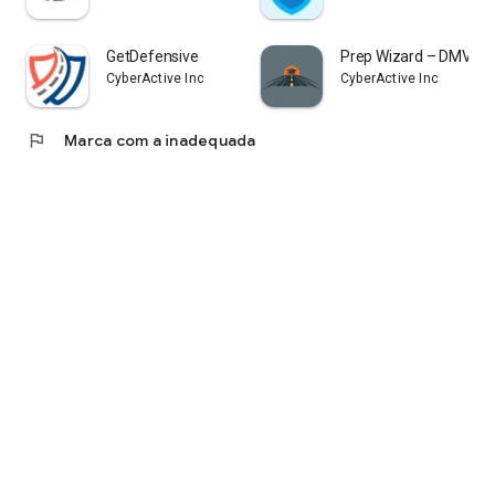
GetDefensive
Prep Wizard – DMV Te
CyberActive Inc
CyberActive Inc
flag
Marca com a inadequada