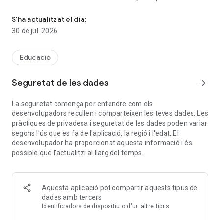
Cursos ràpids i assequibles de conducció defensiva i reducció d'
moment.
S'ha actualitzat el dia:
Acaba ràpid. Mantén el control.
30 de jul. 2026
• Completa el teu curs ràpidament
• Comença, atura i repren en qualsevol moment
Educació
• Funciona al telèfon, la tauleta o l'ordinador
Construït per a la velocitat, la simplicitat i la vida real.
Seguretat de les dades
arrow_forward
Fàcil de seguir. Fàcil de completar.
La seguretat comença per entendre com els
• Lliçons curtes i clares
desenvolupadors recullen i comparteixen les teves dades. Les
• Qüestionaris ràpids després de cada capítol
pràctiques de privadesa i seguretat de les dades poden variar
• Dissenyat perquè ho entenguis i acabis
segons l'ús que es fa de l'aplicació, la regió i l'edat. El
Sense confusions. Sense pèrdua de temps.
desenvolupador ha proporcionat aquesta informació i és
possible que l'actualitzi al llarg del temps.
Aprovat i fet: nosaltres ens encarreguem de la resta
Un cop hagis completat el curs:
• Certificat processat immediatament
• Enviat al jutjat (on calgui)
Aquesta aplicació pot compartir aquests tipus de
• Lliurat correctament i a temps
dades amb tercers
Sense endevinalles. Sense retards.
Identificadors de dispositiu o d'un altre tipus